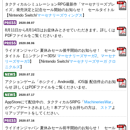
タクティカルシミュレーションRPG最新作「マーセナリーズブレ
イズ」発売決定と記念セール開始のお知らせ！ セールタイトル
【Nintendo Switch/
マーセナリーズウィングス
】
2020.08.07
8月11日から8月14日はお盆休みとさせていただきます。詳しくは
PDFファイルをご覧くださいませ。
2020.08.06
ライドオンジャパン 夏休みセール後半開始のお知らせ！ セール
タイトル 【ニンテンドー3DS/
マーセナリーズサーガ2
、
マーセナ
リーズサーガ3
】 【Nintendo Switch/
マーセナリーズサーガ クロ
ニクルズ
】
2020.07.22
アクションゲーム「ホシクイ」Android版、iOS版 配信停止のお知
らせ 詳しくはPDFファイルをご覧くださいませ。
2020.07.17
AppStoreにて配信中の、タクティカルSRPG「
MachineriesWar
」
がアップデートされました！本アプリをお持ちの方は、
ストア
よ
りアップデートをしてください。
2020.07.16
ライドオンジャパン 夏休みセール前半開始のお知らせ！ セール