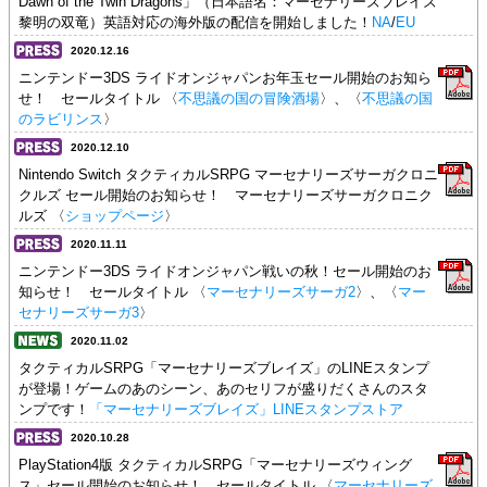
Dawn of the Twin Dragons」（日本語名：マーセナリーズブレイズ
黎明の双竜）英語対応の海外版の配信を開始しました！
NA
/
EU
2020.12.16
ニンテンドー3DS ライドオンジャパンお年玉セール開始のお知ら
せ！ セールタイトル 〈
不思議の国の冒険酒場
〉、〈
不思議の国
のラビリンス
〉
2020.12.10
Nintendo Switch タクティカルSRPG マーセナリーズサーガクロニ
クルズ セール開始のお知らせ！ マーセナリーズサーガクロニク
ルズ 〈
ショップページ
〉
2020.11.11
ニンテンドー3DS ライドオンジャパン戦いの秋！セール開始のお
知らせ！ セールタイトル 〈
マーセナリーズサーガ2
〉、〈
マー
セナリーズサーガ3
〉
2020.11.02
タクティカルSRPG「マーセナリーズブレイズ」のLINEスタンプ
が登場！ゲームのあのシーン、あのセリフが盛りだくさんのスタ
ンプです！
「マーセナリーズブレイズ」LINEスタンプストア
2020.10.28
PlayStation4版 タクティカルSRPG「マーセナリーズウィング
ス」セール開始のお知らせ！ セールタイトル 〈
マーセナリーズ