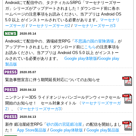
Androidにて配信中の、タクティカルSRPG「マーセナリーズサー
ガ」シリーズがアップデートされました！ダウンロード前に各ホ
ームページの注意事項をお読みください。当アプリは Android OS
5.0 以上 がインストールされている必要があります。
マーセナリ
ーズサーガ
/
マーセナリーズサーガ2
/
マーセナリーズサーガ3
2020.05.14
Androidにて配信中の、酒場経営RPG「
不思議の国の冒険酒場
」が
アップデートされました！ダウンロード前に
こちら
の注意事項を
お読みください。当アプリは Android OS 5.0 以上 がインストー
ルされている必要があります。
Google play体験版
/
Google play
製品版
2020.05.07
緊急事態宣言に伴う期間延長対応についてのお知らせ
2020.04.22
ニンテンドー3DS ライドオンジャパンゴールデンウィークセール
開始のお知らせ！ セール対象タイトル 〈
マーセナリーズサーガ
2
〉、〈
マーセナリーズサーガ3
〉
2020.04.13
新作 鍛冶屋経営RPG「
砂の国の宮廷鍛冶屋
」の配信を開始しまし
た！
App Store製品版
/
Google play体験版
/
Google play製品版