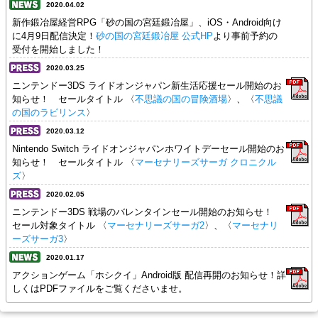
2020.04.02
新作鍛冶屋経営RPG「砂の国の宮廷鍛冶屋」、iOS・Android向け
に4月9日配信決定！
砂の国の宮廷鍛冶屋 公式HP
より事前予約の
受付を開始しました！
2020.03.25
ニンテンドー3DS ライドオンジャパン新生活応援セール開始のお
知らせ！ セールタイトル 〈
不思議の国の冒険酒場
〉、〈
不思議
の国のラビリンス
〉
2020.03.12
Nintendo Switch ライドオンジャパンホワイトデーセール開始のお
知らせ！ セールタイトル 〈
マーセナリーズサーガ クロニクル
ズ
〉
2020.02.05
ニンテンドー3DS 戦場のバレンタインセール開始のお知らせ！
セール対象タイトル 〈
マーセナリーズサーガ2
〉、〈
マーセナリ
ーズサーガ3
〉
2020.01.17
アクションゲーム「ホシクイ」Android版 配信再開のお知らせ！詳
しくはPDFファイルをご覧くださいませ。