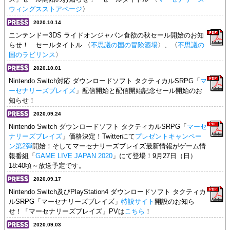
ウィングスストアページ
〉
2020.10.14
ニンテンドー3DS ライドオンジャパン食欲の秋セール開始のお知
らせ！ セールタイトル 〈
不思議の国の冒険酒場
〉、〈
不思議の
国のラビリンス
〉
2020.10.01
Nintendo Switch対応 ダウンロードソフト タクティカルSRPG「
マ
ーセナリーズブレイズ
」配信開始と配信開始記念セール開始のお
知らせ！
2020.09.24
Nintendo Switch ダウンロードソフト タクティカルSRPG「
マーセ
ナリーズブレイズ
」価格決定！Twitterにて
プレゼントキャンペー
ン第2弾
開始！そしてマーセナリーズブレイズ最新情報がゲーム情
報番組「
GAME LIVE JAPAN 2020
」にて登場！9月27日（日）
18:40頃～放送予定です。
2020.09.17
Nintendo Switch及びPlayStation4 ダウンロードソフト タクティカ
ルSRPG「マーセナリーズブレイズ」
特設サイト
開設のお知ら
せ！「マーセナリーズブレイズ」PVは
こちら
！
2020.09.03