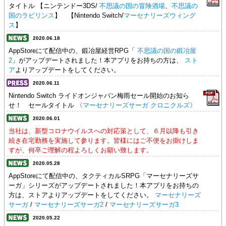
タイトル 【ニンテンドー3DS/
不思議の国の冒険酒場
、
不思議の
国のラビリンス
】 【Nintendo Switch/
マーセナリーズウィング
ス
】
2020.06.18
AppStoreにて配信中の、鍛冶屋経営RPG「
不思議の国の鍛冶屋
2
」がアップデートされました！本アプリをお持ちの方は、
スト
ア
よりアップデートをしてください。
2020.06.11
Nintendo Switch ライドオンジャパン梅雨セール開始のお知ら
せ！ セールタイトル 〈
マーセナリーズサーガ クロニクルズ
〉
2020.06.01
当社は、新型コロナウイルスへの対応策として、６月以降も引き
続き在宅勤務を実施して参ります。皆様にはご不便をお掛けしま
すが、何卒ご理解の程よろしくお願い致します。
2020.05.28
AppStoreにて配信中の、タクティカルSRPG「マーセナリーズサ
ーガ」シリーズがアップデートされました！本アプリをお持ちの
方は、ストアよりアップデートをしてください。
マーセナリーズ
サーガ
/
マーセナリーズサーガ2
/
マーセナリーズサーガ3
2020.05.22